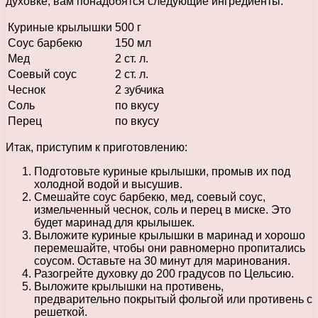
духовке, вам понадобятся следующие ингредиенты:
Куриные крылышки
500 г
Соус барбекю
150 мл
Мед
2 ст. л.
Соевый соус
2 ст. л.
Чеснок
2 зубчика
Соль
по вкусу
Перец
по вкусу
Итак, приступим к приготовлению:
Подготовьте куриные крылышки, промыв их под
холодной водой и высушив.
Смешайте соус барбекю, мед, соевый соус,
измельченный чеснок, соль и перец в миске. Это
будет маринад для крылышек.
Выложите куриные крылышки в маринад и хорошо
перемешайте, чтобы они равномерно пропитались
соусом. Оставьте на 30 минут для маринования.
Разогрейте духовку до 200 градусов по Цельсию.
Выложите крылышки на противень,
предварительно покрытый фольгой или противень с
решеткой.