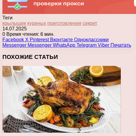
Теги
крылышек
куриных
приготовления
секрет
14.07.2025
0
Время чтения: 6 мин.
Facebook
X
Pinterest
Вконтакте
Одноклассники
Messenger
Messenger
WhatsApp
Telegram
Viber
Печатать
ПОХОЖИЕ СТАТЬИ