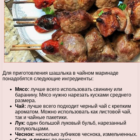
Для приготовления шашлыка в чайном маринаде
понадобятся следующие ингредиенты:
Мясо:
лучше всего использовать свинину или
баранину. Мясо нужно нарезать кусками среднего
размера.
Чай:
лучше всего подходит черный чай с крепким
ароматом. Можно использовать как листовой чай,
так и чайные пакетики.
Лук:
один большой луковый бульб, нарезанный
полукольцами.
Чеснок:
несколько зубчиков чеснока, измельченных.
Соль и перец:
по вкусу.