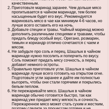
качественным.
Приготовьте маринад заранее. Чем дольше мясо
пропитывается в чайном маринаде, тем более
насыщенным будет его вкус. Рекомендуется
мариновать мясо в чае как минимум 4-6 часов, но
лучше всего оставить его на ночь.
Добавьте специи и травы. Чайный маринад можно
дополнить различными специями и травами, чтобы
придать блюду особый вкус. Орегано, розмарин,
тимьян и кориандр отлично сочетаются с чаем и
мясом.
Не забудьте про соль и перец. Шашлык в чайном
маринаде нужно посолить и поперчить по вкусу.
Соль поможет придать мясу сочность, а перец
добавит немного остроты.
Правильно приготовьте угли. Шашлык в чайном
маринаде лучше всего готовить на открытом огне.
Подготовьте угли заранее и дайте им полностью
выгореть, чтобы они стали горячими и покрылись
белым пеплом.
Не пережаривайте мясо. Шашлык в чайном
маринаде обычно готовится быстро, так как
маринад уже придает мясу мягкость и сочность.
Пережаренное мясо может стать сухим и жестким,
поэтому следите за процессом готовки и не