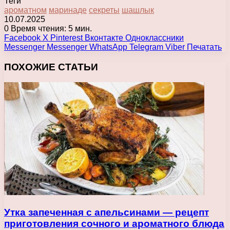
Теги
ароматном
маринаде
секреты
шашлык
10.07.2025
0
Время чтения: 5 мин.
Facebook
X
Pinterest
Вконтакте
Одноклассники
Messenger
Messenger
WhatsApp
Telegram
Viber
Печатать
ПОХОЖИЕ СТАТЬИ
Утка запеченная с апельсинами — рецепт
приготовления сочного и ароматного блюда