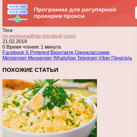
Теги
по-индонезийски
рисовый
салат
21.02.2019
0
Время чтения: 1 минута
Facebook
X
Pinterest
Вконтакте
Одноклассники
Messenger
Messenger
WhatsApp
Telegram
Viber
Печатать
ПОХОЖИЕ СТАТЬИ