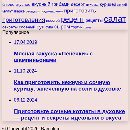
вкусный
грибами
курицей
десерт
блюдо
вкусное
духовке
легкий
приготовить
мультиварке
овощами
по-домашнему
салат
рецепт
приготовления
рецепты
простой
сыром
суп
секреты
слоеный
тортик
супа
филе
Популярное
17.04.2019
Мясная закуска «Пенечки» с
шампиньонами
11.10.2024
Как приготовить нежную и сочную
курицу, запеченную на соли в духовке
06.12.2024
Приготовьте сочные котлеты в духовке
— рецепт и секреты идеального вкуса
© Copyright 2026, Bamok.ru