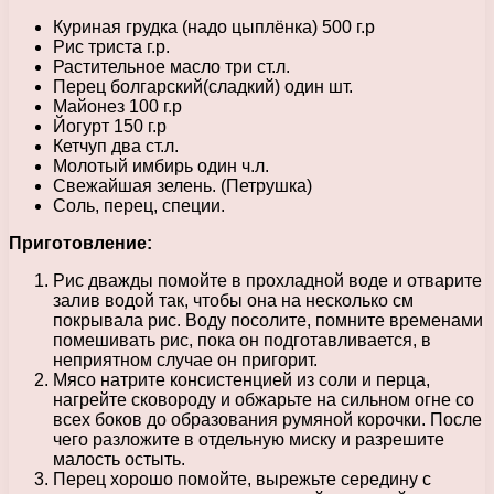
Куриная грудка (надо цыплёнка) 500 г.р
Рис триста г.р.
Растительное масло три ст.л.
Перец болгарский(сладкий) один шт.
Майонез 100 г.р
Йогурт 150 г.р
Кетчуп два ст.л.
Молотый имбирь один ч.л.
Свежайшая зелень. (Петрушка)
Соль, перец, специи.
Приготовление:
Рис дважды помойте в прохладной воде и отварите
залив водой так, чтобы она на несколько см
покрывала рис. Воду посолите, помните временами
помешивать рис, пока он подготавливается, в
неприятном случае он пригорит.
Мясо натрите консистенцией из соли и перца,
нагрейте сковороду и обжарьте на сильном огне со
всех боков до образования румяной корочки. После
чего разложите в отдельную миску и разрешите
малость остыть.
Перец хорошо помойте, вырежьте середину с