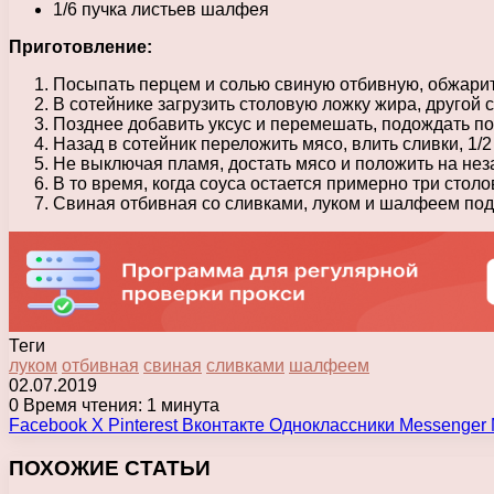
1/6 пучка листьев шалфея
Приготовление:
Посыпать перцем и солью свиную отбивную, обжарить
В сотейнике загрузить столовую ложку жира, другой
Позднее добавить уксус и перемешать, подождать по
Назад в сотейник переложить мясо, влить сливки, 1/
Не выключая пламя, достать мясо и положить на не
В то время, когда соуса остается примерно три столо
Свиная отбивная со сливками, луком и шалфеем под
Теги
луком
отбивная
свиная
сливками
шалфеем
02.07.2019
0
Время чтения: 1 минута
Facebook
X
Pinterest
Вконтакте
Одноклассники
Messenger
ПОХОЖИЕ СТАТЬИ