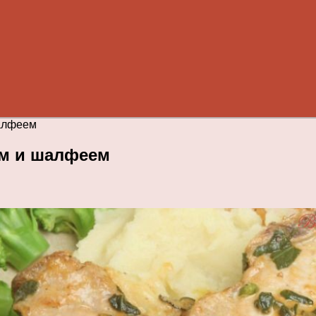
шалфеем
ом и шалфеем