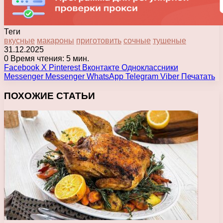
Теги
вкусные
макароны
приготовить
сочные
тушеные
31.12.2025
0
Время чтения: 5 мин.
Facebook
X
Pinterest
Вконтакте
Одноклассники
Messenger
Messenger
WhatsApp
Telegram
Viber
Печатать
ПОХОЖИЕ СТАТЬИ