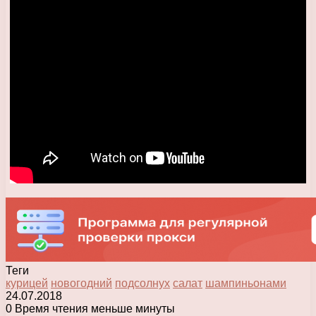
Теги
курицей
новогодний
подсолнух
салат
шампиньонами
24.07.2018
0
Время чтения меньше минуты