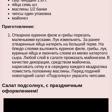
сыр твёрдый 150 г.
яйца семь шт.
маслины 1/2 банки
чипсы один упаковка
майонез
Приготовление:
Отварное куриное филе и грибы порезать
маленькими кусками. Лук измельчить. За ранее
отваренные яйца натереть на большой терке. На
блюдо слоями выложить куриное филе, грибы, лук,
куриные яйца и окончить слоем из мелко натертого
сыра. Любой слой в салате промазать майонезом. В
качестве декорации, средством майонеза,
нарисовать сетку и в середину каждого квадратика
поместить половинку маслины. Перед подачей
новогодний салат «Подсолнух» украсить чипсами.
Салат подсолнух, с праздничным
оформлением!