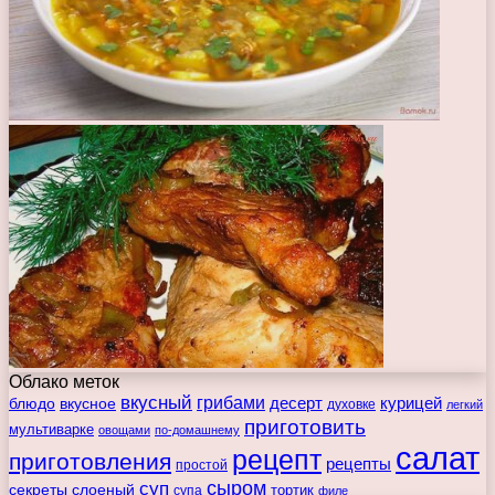
Облако меток
вкусный
грибами
курицей
десерт
блюдо
вкусное
духовке
легкий
приготовить
мультиварке
овощами
по-домашнему
салат
рецепт
приготовления
рецепты
простой
сыром
суп
секреты
слоеный
тортик
супа
филе