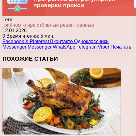
Теги
грибном
кляре
отбивные
рецепт
свиные
12.01.2026
0
Время чтения: 5 мин.
Facebook
X
Pinterest
Вконтакте
Одноклассники
Messenger
Messenger
WhatsApp
Telegram
Viber
Печатать
ПОХОЖИЕ СТАТЬИ