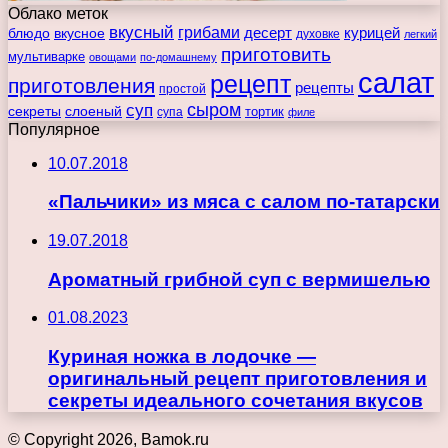
Облако меток
вкусный
грибами
курицей
десерт
блюдо
вкусное
духовке
легкий
приготовить
мультиварке
овощами
по-домашнему
салат
рецепт
приготовления
рецепты
простой
сыром
суп
секреты
слоеный
тортик
супа
филе
Популярное
10.07.2018
«Пальчики» из мяса с салом по-татарски
19.07.2018
Ароматный грибной суп с вермишелью
01.08.2023
Куриная ножка в лодочке —
оригинальный рецепт приготовления и
секреты идеального сочетания вкусов
© Copyright 2026, Bamok.ru