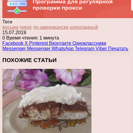
Теги
весьма
пирог
по-американски
шоколадный
15.07.2019
0
Время чтения: 1 минута
Facebook
X
Pinterest
Вконтакте
Одноклассники
Messenger
Messenger
WhatsApp
Telegram
Viber
Печатать
ПОХОЖИЕ СТАТЬИ