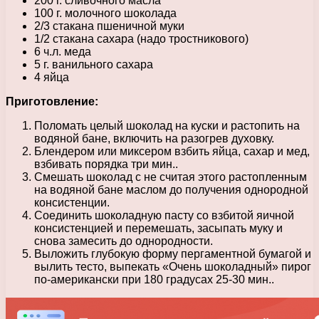
200 г. сливочного масла
100 г. молочного шоколада
2/3 стакана пшеничной муки
1/2 стакана сахара (надо тростникового)
6 ч.л. меда
5 г. ванильного сахара
4 яйца
Приготовление:
Поломать целый шоколад на куски и растопить на
водяной бане, включить на разогрев духовку.
Блендером или миксером взбить яйца, сахар и мед,
взбивать порядка три мин..
Смешать шоколад с не считая этого растопленным
на водяной бане маслом до получения однородной
консистенции.
Соединить шоколадную пасту со взбитой яичной
консистенцией и перемешать, засыпать муку и
снова замесить до однородности.
Выложить глубокую форму пергаментной бумагой и
вылить тесто, выпекать «Очень шоколадный» пирог
по-американски при 180 градусах 25-30 мин..