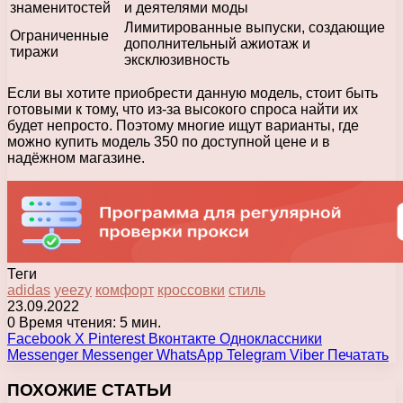
знаменитостей
и деятелями моды
Лимитированные выпуски, создающие
Ограниченные
дополнительный ажиотаж и
тиражи
эксклюзивность
Если вы хотите приобрести данную модель, стоит быть
готовыми к тому, что из-за высокого спроса найти их
будет непросто. Поэтому многие ищут варианты, где
можно купить модель 350 по доступной цене и в
надёжном магазине.
Теги
adidas
yeezy
комфорт
кроссовки
стиль
23.09.2022
0
Время чтения: 5 мин.
Facebook
X
Pinterest
Вконтакте
Одноклассники
Messenger
Messenger
WhatsApp
Telegram
Viber
Печатать
ПОХОЖИЕ СТАТЬИ