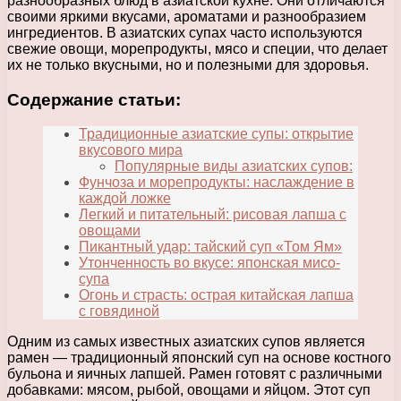
разнообразных блюд в азиатской кухне. Они отличаются
своими яркими вкусами, ароматами и разнообразием
ингредиентов. В азиатских супах часто используются
свежие овощи, морепродукты, мясо и специи, что делает
их не только вкусными, но и полезными для здоровья.
Содержание статьи:
Традиционные азиатские супы: открытие
вкусового мира
Популярные виды азиатских супов:
Фунчоза и морепродукты: наслаждение в
каждой ложке
Легкий и питательный: рисовая лапша с
овощами
Пикантный удар: тайский суп «Том Ям»
Утонченность во вкусе: японская мисо-
супа
Огонь и страсть: острая китайская лапша
с говядиной
Одним из самых известных азиатских супов является
рамен — традиционный японский суп на основе костного
бульона и яичных лапшей. Рамен готовят с различными
добавками: мясом, рыбой, овощами и яйцом. Этот суп