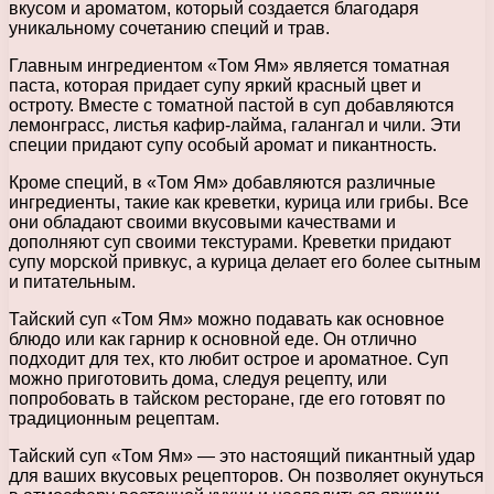
вкусом и ароматом, который создается благодаря
уникальному сочетанию специй и трав.
Главным ингредиентом «Том Ям» является томатная
паста, которая придает супу яркий красный цвет и
остроту. Вместе с томатной пастой в суп добавляются
лемонграсс, листья кафир-лайма, галангал и чили. Эти
специи придают супу особый аромат и пикантность.
Кроме специй, в «Том Ям» добавляются различные
ингредиенты, такие как креветки, курица или грибы. Все
они обладают своими вкусовыми качествами и
дополняют суп своими текстурами. Креветки придают
супу морской привкус, а курица делает его более сытным
и питательным.
Тайский суп «Том Ям» можно подавать как основное
блюдо или как гарнир к основной еде. Он отлично
подходит для тех, кто любит острое и ароматное. Суп
можно приготовить дома, следуя рецепту, или
попробовать в тайском ресторане, где его готовят по
традиционным рецептам.
Тайский суп «Том Ям» — это настоящий пикантный удар
для ваших вкусовых рецепторов. Он позволяет окунуться