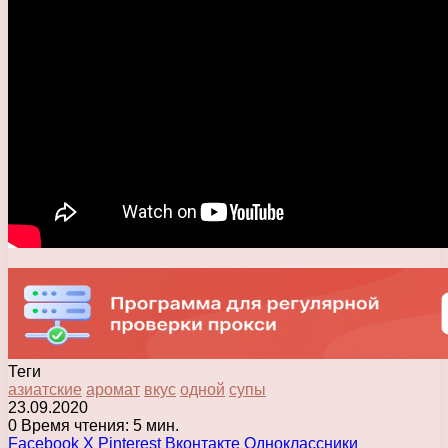
Теги
азиатские
аромат
вкус
одной
супы
23.09.2020
0
Время чтения: 5 мин.
Facebook
X
Pinterest
Вконтакте
Одноклассники