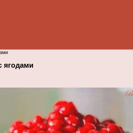
дами
с ягодами