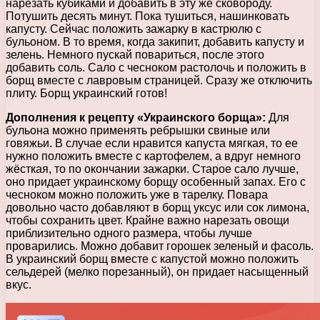
нарезать кубиками и добавить в эту же сковороду.
Потушить десять минут. Пока тушиться, нашинковать
капусту. Сейчас положить зажарку в кастрюлю с
бульоном. В то время, когда закипит, добавить капусту и
зелень. Немного пускай повариться, после этого
добавить соль. Сало с чесноком растолочь и положить в
борщ вместе с лавровым страницей. Сразу же отключить
плиту. Борщ украинский готов!
Дополнения к рецепту «Украинского борща»:
Для
бульона можно применять ребрышки свиные или
говяжьи. В случае если нравится капуста мягкая, то ее
нужно положить вместе с картофелем, а вдруг немного
жёсткая, то по окончании зажарки. Старое сало лучше,
оно придает украинскому борщу особенный запах. Его с
чесноком можно положить уже в тарелку. Повара
довольно часто добавляют в борщ уксус или сок лимона,
чтобы сохранить цвет. Крайне важно нарезать овощи
приблизительно одного размера, чтобы лучше
проварились. Можно добавит горошек зеленый и фасоль.
В украинский борщ вместе с капустой можно положить
сельдерей (мелко порезанный), он придает насыщенный
вкус.