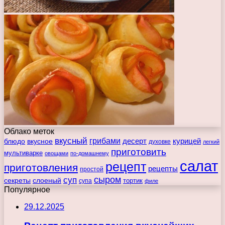
Облако меток
вкусный
грибами
курицей
десерт
блюдо
вкусное
духовке
легкий
приготовить
мультиварке
овощами
по-домашнему
салат
рецепт
приготовления
рецепты
простой
сыром
суп
секреты
слоеный
тортик
супа
филе
Популярное
29.12.2025