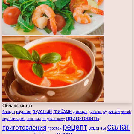
Облако меток
вкусный
грибами
курицей
десерт
блюдо
вкусное
духовке
легкий
приготовить
мультиварке
овощами
по-домашнему
салат
рецепт
приготовления
рецепты
простой