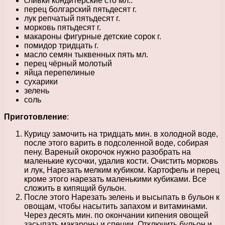
сливки кондитерские сто мл..
перец болгарский пятьдесят г.
лук репчатый пятьдесят г.
морковь пятьдесят г.
макароны фигурные детские сорок г.
помидор тридцать г.
масло семян тыквенных пять мл.
перец чёрный молотый
яйца перепелиные
сухарики
зелень
соль
Приготовление
:
Курицу замочить на тридцать мин. в холодной воде,
после этого варить в подсоленной воде, собирая
пену. Вареный окорочок нужно разобрать на
маленькие кусочки, удалив кости. Очистить морковь
и лук, Нарезать мелким кубиком. Картофель и перец
кроме этого нарезать маленькими кубиками. Все
сложить в кипящий бульон.
После этого Нарезать зелень и высыпать в бульон к
овощам, чтобы насытить запахом и витаминами.
Через десять мин. по окончании кипения овощей
засыпать макароны и специи. Отключить бульон и