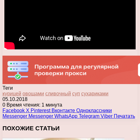
Теги
курицей
овощами
сливочный
суп
сухариками
05.10.2018
0
Время чтения: 1 минута
Facebook
X
Pinterest
Вконтакте
Одноклассники
Messenger
Messenger
WhatsApp
Telegram
Viber
Печатать
ПОХОЖИЕ СТАТЬИ