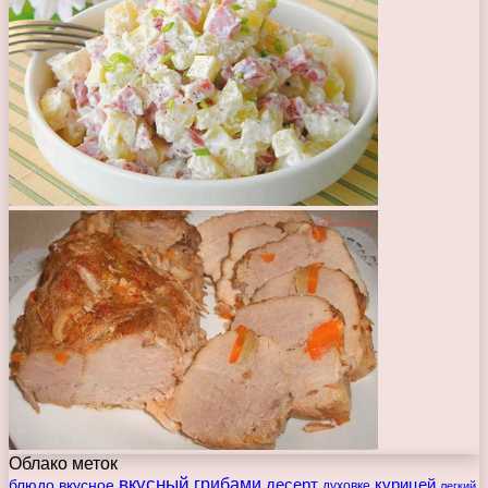
Облако меток
вкусный
грибами
курицей
десерт
блюдо
вкусное
духовке
легкий