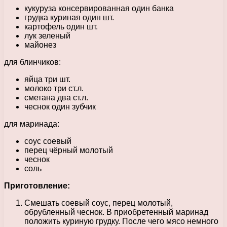
кукуруза консервированная один банка
грудка куриная один шт.
картофель один шт.
лук зеленый
майонез
для блинчиков:
яйца три шт.
молоко три ст.л.
сметана два ст.л.
чеснок один зубчик
для маринада:
соус соевый
перец чёрный молотый
чеснок
соль
Приготовление:
Смешать соевый соус, перец молотый,
обрубленный чеснок. В приобретенный маринад
положить куриную грудку. После чего мясо немного