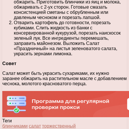
обжарить. Приготовить блинчики из яиц и молока,
обжаривать с 2-ух сторон. Готовые смазать
консистенцией сметаны с обрубленным или
давленым чесноком и порезать лапшой.
Отварить картофель до готовности, порезать
кубиками. Слить жидкость из банки с
консервированной кукурузой, порезать наискосок
зеленый лук. Все ингредиенты перемешать,
заправить майонезом. Выложить Салат
«Праздничный» на листья зеленоватого салата,
украсить зернами лимонка.
Совет
Салат может быть украсить сухариками, их нужно
заранее обжарить на растительном масле с добавлением
чеснока, молотого красноватого перца.
Теги
блинчиками
салат
торжественный