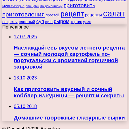
приготовить
мультиварке
овощами
по-домашнему
салат
рецепт
приготовления
рецепты
простой
сыром
суп
секреты
слоеный
тортик
супа
филе
Популярное
17.07.2025
Наслаждайтесь вкусом летнего рецепта
— сочный молодой картофель по-
португальски с ароматной горчичной
заправкой
13.10.2023
Как приготовить вкусный и сочный
кобблер из курицы — рецепт и секреты
05.10.2018
Домашние творожные глазурные сырки
© Copyright 2026, Bamok.ru