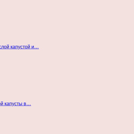
слой капустой и…
ой капусты в…