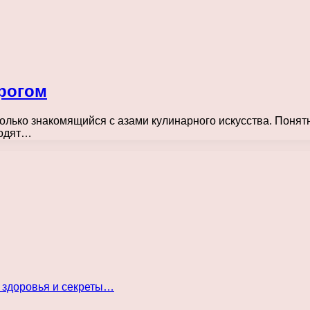
орогом
 только знакомящийся с азами кулинарного искусства. Поня
водят…
 здоровья и секреты…