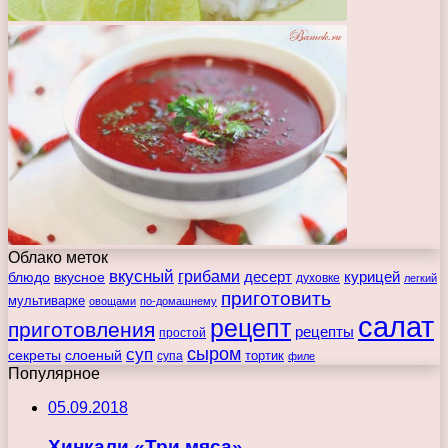
Облако меток
вкусный
грибами
курицей
десерт
блюдо
вкусное
духовке
легкий
приготовить
мультиварке
овощами
по-домашнему
салат
рецепт
приготовления
рецепты
простой
сыром
суп
секреты
слоеный
тортик
супа
филе
Популярное
05.09.2018
Хинкали «Три мяса»