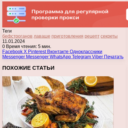
Теги
бефстроганов
лаваше
приготовления
рецепт
секреты
11.01.2024
0
Время чтения: 5 мин.
Facebook
X
Pinterest
Вконтакте
Одноклассники
Messenger
Messenger
WhatsApp
Telegram
Viber
Печатать
ПОХОЖИЕ СТАТЬИ