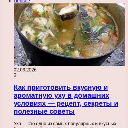
Первое
02.03.2026
0
Как приготовить вкусную и
ароматную уху в домашних
условиях — рецепт, секреты и
полезные советы
Уха — это одно из самых популярных и вкусных