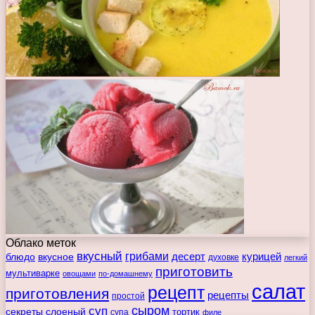
Облако меток
вкусный
грибами
курицей
десерт
блюдо
вкусное
духовке
легкий
приготовить
мультиварке
овощами
по-домашнему
салат
рецепт
приготовления
рецепты
простой
сыром
суп
секреты
слоеный
тортик
супа
филе