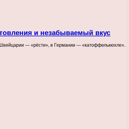
отовления и незабываемый вкус
 в Швейцарии — «рёсти», в Германии — «катоффелькюхле».