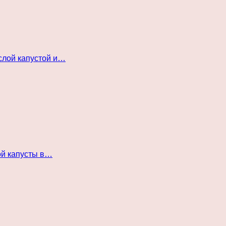
слой капустой и…
ой капусты в…