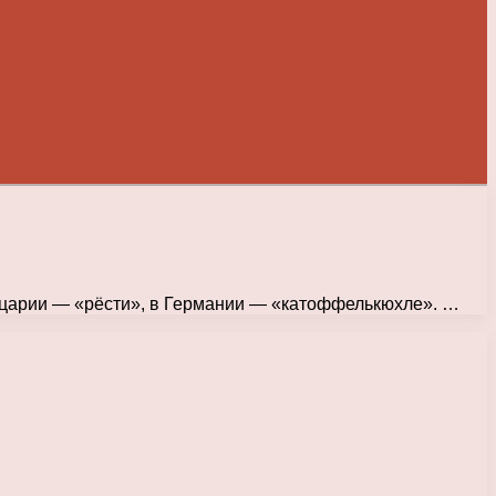
ейцарии — «рёсти», в Германии — «катоффелькюхле». …