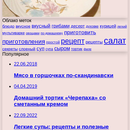
Облако меток
вкусный
грибами
курицей
десерт
блюдо
вкусное
духовке
легкий
приготовить
мультиварке
овощами
по-домашнему
салат
рецепт
приготовления
рецепты
простой
сыром
суп
секреты
слоеный
тортик
супа
филе
Популярное
22.06.2018
Мясо в горшочках по-скандинавски
04.04.2019
Домашний тортик «Черепаха» со
сметанным кремом
22.09.2022
Легкие супы: рецепты и полезные