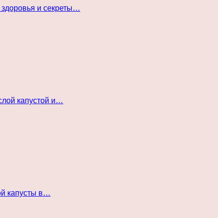
 здоровья и секреты…
слой капустой и…
ой капусты в…