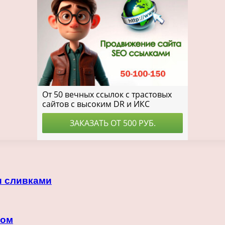
и сливками
ком