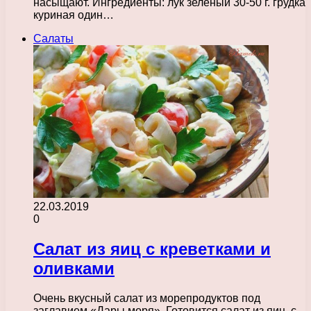
насыщают. Ингредиенты: лук зеленый 30-50 г. грудка
куриная один…
Салаты
22.03.2019
0
Салат из яиц с креветками и
оливками
Очень вкусный салат из морепродуктов под
заглавием «Дары моря». Готовится салат из яиц, с