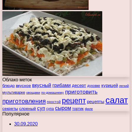
Облако меток
вкусный
грибами
курицей
десерт
блюдо
вкусное
духовке
легкий
приготовить
мультиварке
овощами
по-домашнему
салат
рецепт
приготовления
рецепты
простой
сыром
суп
секреты
слоеный
тортик
супа
филе
Популярное
30.09.2020