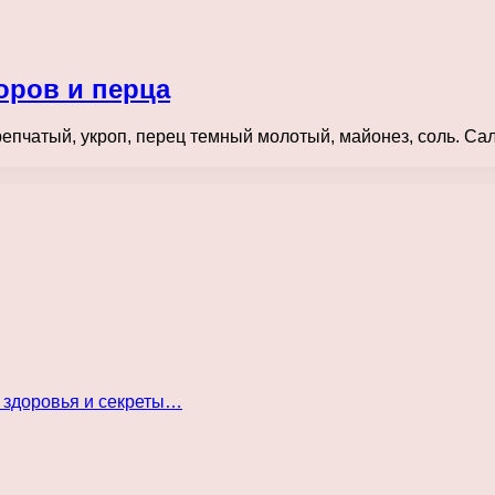
оров и перца
 репчатый, укроп, перец темный молотый, майонез, соль. Са
 здоровья и секреты…