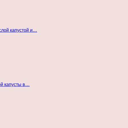
слой капустой и…
ой капусты в…