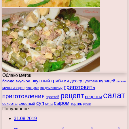
Облако меток
вкусный
грибами
курицей
десерт
блюдо
вкусное
духовке
легкий
приготовить
мультиварке
овощами
по-домашнему
салат
рецепт
приготовления
рецепты
простой
сыром
суп
секреты
слоеный
тортик
супа
филе
Популярное
31.08.2019