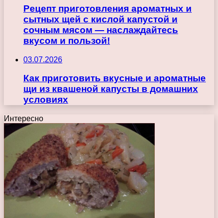
Рецепт приготовления ароматных и
сытных щей с кислой капустой и
сочным мясом — наслаждайтесь
вкусом и пользой!
03.07.2026
Как приготовить вкусные и ароматные
щи из квашеной капусты в домашних
условиях
Интересно