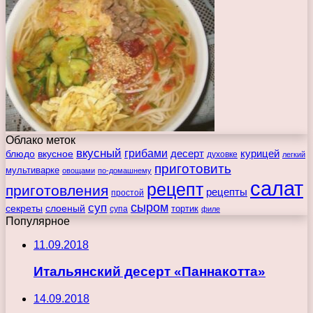
Облако меток
вкусный
грибами
курицей
десерт
блюдо
вкусное
духовке
легкий
приготовить
мультиварке
овощами
по-домашнему
салат
рецепт
приготовления
рецепты
простой
сыром
суп
секреты
слоеный
тортик
супа
филе
Популярное
11.09.2018
Итальянский десерт «Паннакотта»
14.09.2018