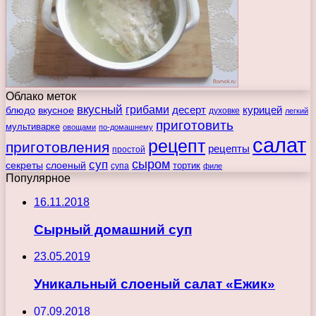
Облако меток
вкусный
грибами
курицей
десерт
блюдо
вкусное
духовке
легкий
приготовить
мультиварке
овощами
по-домашнему
салат
рецепт
приготовления
рецепты
простой
сыром
суп
секреты
слоеный
тортик
супа
филе
Популярное
16.11.2018
Сырный домашний суп
23.05.2019
Уникальный слоеный салат «Ежик»
07.09.2018