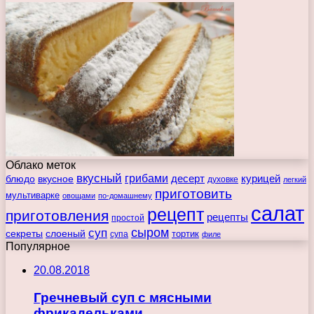
Облако меток
вкусный
грибами
курицей
десерт
блюдо
вкусное
духовке
легкий
приготовить
мультиварке
овощами
по-домашнему
салат
рецепт
приготовления
рецепты
простой
сыром
суп
секреты
слоеный
тортик
супа
филе
Популярное
20.08.2018
Гречневый суп с мясными
фрикадельками