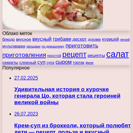
Облако меток
вкусный
грибами
курицей
десерт
блюдо
вкусное
духовке
легкий
приготовить
мультиварке
овощами
по-домашнему
салат
рецепт
приготовления
рецепты
простой
сыром
суп
секреты
слоеный
тортик
супа
филе
Популярное
27.02.2025
Удивительная история о курочке
генерала Цо, которая стала героиней
великой войны
26.07.2023
Крем-суп из брокколи, который полюбят
дети — рецепт, польза и вкусный