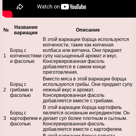
Название
№
Описание
вариации
В этой вариации борща используются
копчености, такие как копченая
Борщ с
колбаса или ветчина. Они придают
1
копченостями
супу насыщенный аромат и вкус.
и фасолью
Консервированная фасоль
добавляется в самом конце
приготовления.
Вместо мяса в этой вариации борща
Борщ с
используются грибы. Они придают супу
2
грибами и
нежный вкус и аромат.
фасолью
Консервированная фасоль
добавляется вместе с грибами.
В этой вариации борща картофель
Борщ с
является основным ингредиентом. Он
3
картофелем и
делает суп более плотным и сытным.
фасолью
Консервированная фасоль
добавляется вместе с картофелем.
В этой вариации борща капуста