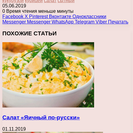
кукурузой
курицей
салат
сытный
05.06.2019
0
Время чтения меньше минуты
Facebook
X
Pinterest
Вконтакте
Одноклассники
Messenger
Messenger
WhatsApp
Telegram
Viber
Печатать
ПОХОЖИЕ СТАТЬИ
Салат «Яичный по-русски»
01.11.2019