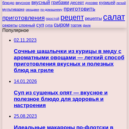
вкусный
грибами
курицей
десерт
блюдо
вкусное
духовке
легкий
приготовить
мультиварке
овощами
по-домашнему
салат
рецепт
приготовления
рецепты
простой
сыром
суп
секреты
слоеный
тортик
супа
филе
Популярное
02.11.2023
Сочные шашлычки из курицы в меду с
ароматными овощами — легкий способ
приготовления вкусных и полезных
блюд на гриле
14.01.2026
Суп из сушеных опят — вкусное и
полезное блюдо для здоровья и
настроения
25.08.2023
Идеальные макароны по-флотски в