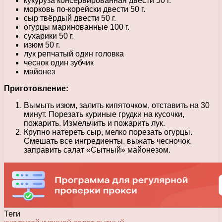
кукуруза консервированная двести 50 г.
морковь по-корейски двести 50 г.
сыр твёрдый двести 50 г.
огурцы маринованные 100 г.
сухарики 50 г.
изюм 50 г.
лук репчатый один головка
чеснок один зубчик
майонез
Приготовление:
Вымыть изюм, залить кипяточком, отставить на 30
минут. Порезать куриные грудки на кусочки,
пожарить. Измельчить и пожарить лук.
Крупно натереть сыр, мелко порезать огурцы.
Смешать все ингредиенты, выжать чесночок,
заправить салат «Сытный» майонезом.
Теги