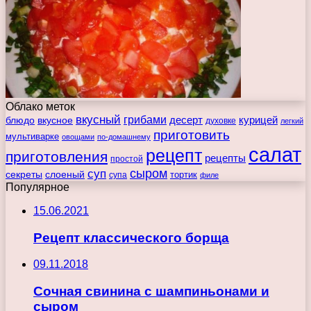
Облако меток
вкусный
грибами
курицей
десерт
блюдо
вкусное
духовке
легкий
приготовить
мультиварке
овощами
по-домашнему
салат
рецепт
приготовления
рецепты
простой
сыром
суп
секреты
слоеный
тортик
супа
филе
Популярное
15.06.2021
Рецепт классического борща
09.11.2018
Сочная свинина с шампиньонами и
сыром