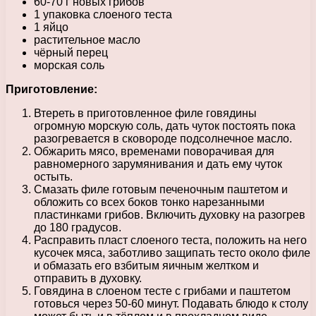
60-70 г новых грибов
1 упаковка слоеного теста
1 яйцо
растительное масло
чёрный перец
морская соль
Приготовление:
Втереть в приготовленное филе говядины
огромную морскую соль, дать чуток постоять пока
разогревается в сковороде подсолнечное масло.
Обжарить мясо, временами поворачивая для
равномерного зарумянивания и дать ему чуток
остыть.
Смазать филе готовым печеночным паштетом и
обложить со всех боков тонко нарезанными
пластинками грибов. Включить духовку на разогрев
до 180 градусов.
Расправить пласт слоеного теста, положить на него
кусочек мяса, заботливо защипать тесто около филе
и обмазать его взбитым яичным желтком и
отправить в духовку.
Говядина в слоеном тесте с грибами и паштетом
готовься через 50-60 минут. Подавать блюдо к столу