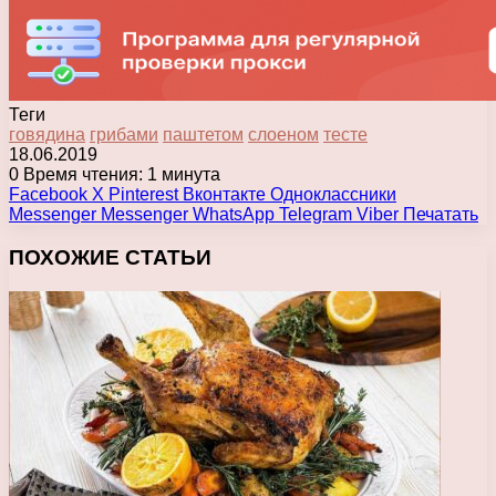
Теги
говядина
грибами
паштетом
слоеном
тесте
18.06.2019
0
Время чтения: 1 минута
Facebook
X
Pinterest
Вконтакте
Одноклассники
Messenger
Messenger
WhatsApp
Telegram
Viber
Печатать
ПОХОЖИЕ СТАТЬИ