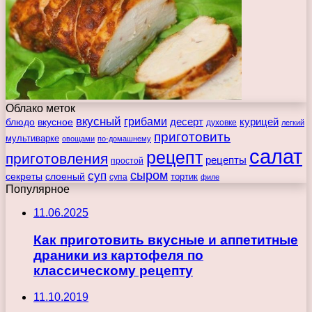
Облако меток
вкусный
грибами
курицей
десерт
блюдо
вкусное
духовке
легкий
приготовить
мультиварке
овощами
по-домашнему
салат
рецепт
приготовления
рецепты
простой
сыром
суп
секреты
слоеный
тортик
супа
филе
Популярное
11.06.2025
Как приготовить вкусные и аппетитные
драники из картофеля по
классическому рецепту
11.10.2019