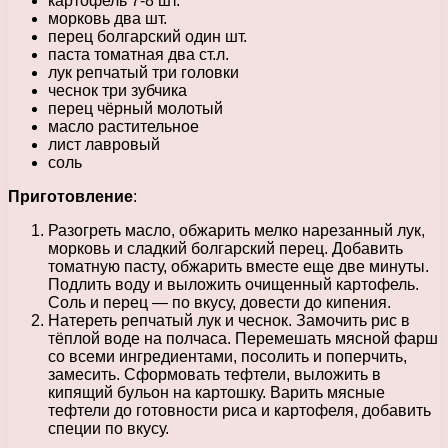
картофель 7-8 шт.
морковь два шт.
перец болгарский один шт.
паста томатная два ст.л.
лук репчатый три головки
чеснок три зубчика
перец чёрный молотый
масло растительное
лист лавровый
соль
Приготовление
:
Разогреть масло, обжарить мелко нарезанный лук,
морковь и сладкий болгарский перец. Добавить
томатную пасту, обжарить вместе еще две минуты.
Подлить воду и выложить очищенный картофель.
Соль и перец — по вкусу, довести до кипения.
Натереть репчатый лук и чеснок. Замочить рис в
тёплой воде на полчаса. Перемешать мясной фарш
со всеми ингредиентами, посолить и поперчить,
замесить. Сформовать тефтели, выложить в
кипящий бульон на картошку. Варить мясные
тефтели до готовности риса и картофеля, добавить
специи по вкусу.