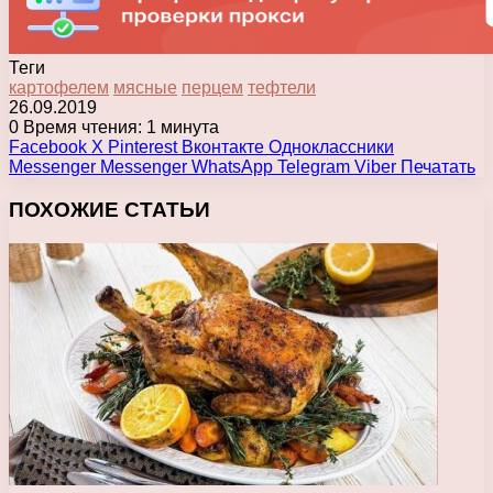
Теги
картофелем
мясные
перцем
тефтели
26.09.2019
0
Время чтения: 1 минута
Facebook
X
Pinterest
Вконтакте
Одноклассники
Messenger
Messenger
WhatsApp
Telegram
Viber
Печатать
ПОХОЖИЕ СТАТЬИ