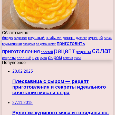
Облако меток
вкусный
грибами
курицей
десерт
блюдо
вкусное
духовке
легкий
приготовить
мультиварке
овощами
по-домашнему
салат
рецепт
приготовления
рецепты
простой
сыром
суп
секреты
слоеный
тортик
супа
филе
Популярное
28.02.2025
Плескавица с сыром — рецепт
приготовления и секреты идеального
сочетания мяса и сыра
27.11.2018
Рулет из куриного мяса и говядины по-