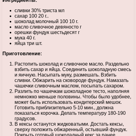
Ингредиенты:
сливки 30% триста мл
сахар 100 20 г..
шоколад молочный 100 10 г.
масло сливочное девяносто г
орешки фундук шестьдесят г
мука 40 г.
яйца три шт.
Приготовление:
Растопить шоколад и сливочное масло. Раздельно
взбить сахар и яйца. Соединить шоколадную смесь
и яичную. Насыпать муку, размешать. Взбить
сливки. Обжарить на сковороде фундук. Намазать
чашечки сливочным маслом, посыпать сахаром.
Разлить по чашечкам шоколадное тесто, наполняя
немножко меньше половины. Чтобы было удобнее,
может быть использовать кондитерский мешок.
Готовить приблизительно 5-10 мин., должна
показаться корочка. Делать температуру 180-190
градусов.
В кексы останутся жидковатыми. Достать кексы,
сверху положить обжаренный, остывший фундук.
Покрыть готовый шоколадный кекс за ранее