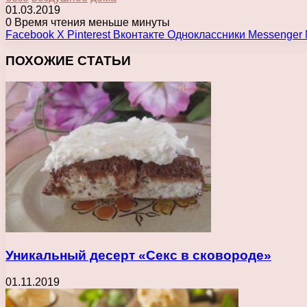
01.03.2019
0
Время чтения меньше минуты
Facebook
X
Pinterest
Вконтакте
Одноклассники
Messenger
ПОХОЖИЕ СТАТЬИ
Уникальный десерт «Секс в сковороде»
01.11.2019