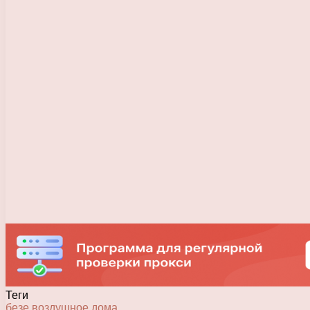
Теги
безе
воздушное
дома