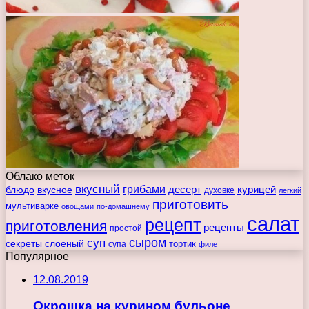
Облако меток
вкусный
грибами
курицей
десерт
блюдо
вкусное
духовке
легкий
приготовить
мультиварке
овощами
по-домашнему
салат
рецепт
приготовления
рецепты
простой
сыром
суп
секреты
слоеный
тортик
супа
филе
Популярное
12.08.2019
Окрошка на курином бульоне