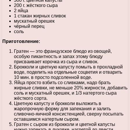
300 г. цветной капусты
200 г. жёсткого сыра
2 яйца
1 стакан жирных сливок
мускатный орешек
чёрный перец
соль
Приготовление:
Гратен — это французское блюдо из овощей,
особую пикантность и запах этому блюду
присваивает корочка из сыра и сливок.
Брокколи и цветную капусту помыть в прохладной
воде, поделить на отдельные соцветия и отварить
10 мин. в просто подсоленной воде.
Яйца просто взбить со сливками, надо брать
жирные сливки, не меньше 20% жирности, добавить
соль и мускатный орешек, и 1/3 натертого сыра
жёсткого сорта.
Цветную капусту и брокколи выложить в
жаропрочную форму для запекания и залить
сливочно-яичной консистенцией, сверху посыпать
оставшимся натертым сыром.
Гратен с сыром из брокколи и цветной капусты
нужно запекать в духовке, нагретой до двести