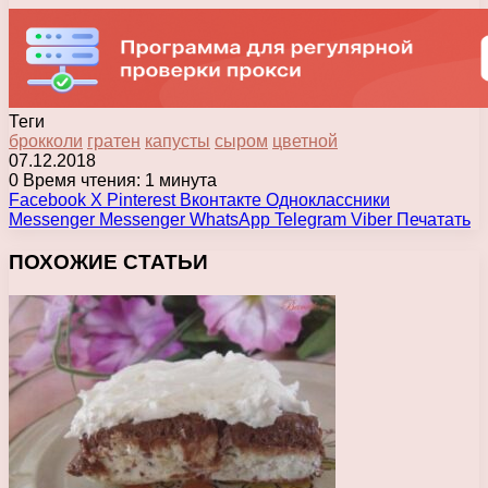
Теги
брокколи
гратен
капусты
сыром
цветной
07.12.2018
0
Время чтения: 1 минута
Facebook
X
Pinterest
Вконтакте
Одноклассники
Messenger
Messenger
WhatsApp
Telegram
Viber
Печатать
ПОХОЖИЕ СТАТЬИ