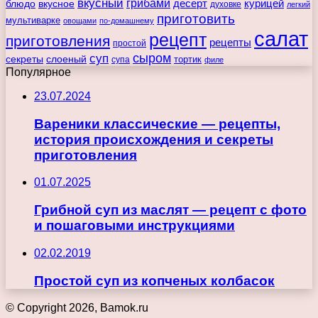
вкусный
грибами
курицей
десерт
блюдо
вкусное
духовке
легкий
приготовить
мультиварке
овощами
по-домашнему
салат
рецепт
приготовления
рецепты
простой
сыром
суп
секреты
слоеный
тортик
супа
филе
Популярное
23.07.2024
Вареники классические — рецепты,
история происхождения и секреты
приготовления
01.07.2025
Грибной суп из маслят — рецепт с фото
и пошаговыми инструкциями
02.02.2019
Простой суп из копченых колбасок
© Copyright 2026, Bamok.ru