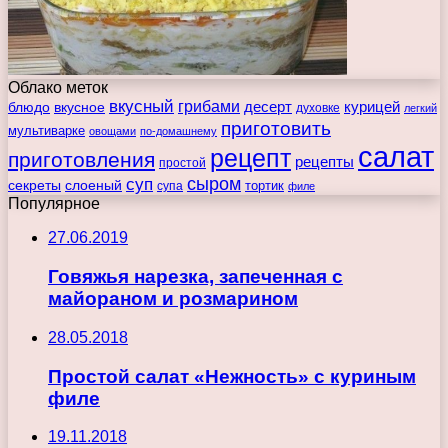
Облако меток
вкусный
грибами
курицей
десерт
блюдо
вкусное
духовке
легкий
приготовить
мультиварке
овощами
по-домашнему
салат
рецепт
приготовления
рецепты
простой
сыром
суп
секреты
слоеный
тортик
супа
филе
Популярное
27.06.2019
Говяжья нарезка, запеченная с
майораном и розмарином
28.05.2018
Простой салат «Нежность» с куриным
филе
19.11.2018