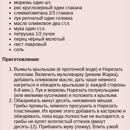
морковь один шт.
рис круглозерный один стакана
сливки/сметана 2/3 стакана
лук репчатый один головка
масло оливковое два ст.л.
мука один ст.л.
петрушка 1/2 пучок
перец чёрный молотый
лист лавровый
соль
Приготовление
:
Вымыть крылышки (в проточной воде) и Нарезать
пополам. Включить мультиварку (режим Жарка),
добавить оливковое масло, дать чаше немного
нагреться и обжарить крылышки (с каждой стороны
6-8 мин.). Лук и морковь Нарезать полукольцами
(или мелкими кусочками) и положить к крыльям.
Обжаривать минут десять, неизменно мешая.
Грибы промыть, немного просушить и Нарезать
пластинами. Их кроме этого добавить в кастрюлю и
обжаривать, пока вода полностью не выпарится, а
грибы не купят золотистый оттенок (минут
десять-12). Прибавить муку (ложку). Влить узкой