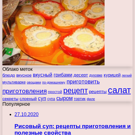
Облако меток
вкусный
грибами
курицей
десерт
блюдо
вкусное
духовке
легкий
приготовить
мультиварке
овощами
по-домашнему
салат
рецепт
приготовления
рецепты
простой
сыром
суп
секреты
слоеный
тортик
супа
филе
Популярное
27.10.2020
Рисовый суп: рецепты приготовления и
полезные свойства