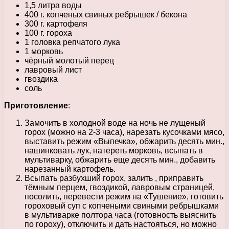
1,5 литра воды
400 г. копченых свиных ребрышек / бекона
300 г. картофеля
100 г. гороха
1 головка репчатого лука
1 морковь
чёрный молотый перец
лавровый лист
гвоздика
соль
Приготовление
:
Замочить в холодной воде на ночь не лущеный
горох (можно на 2-3 часа), нарезать кусочками мясо,
выставить режим «Выпечка», обжарить десять мин.,
нашинковать лук, натереть морковь, всыпать в
мультиварку, обжарить еще десять мин., добавить
нарезанный картофель.
Всыпать разбухший горох, залить , приправить
тёмным перцем, гвоздикой, лавровым страницей,
посолить, перевести режим на «Тушение», готовить
гороховый суп с копчеными свиными ребрышками
в мультиварке полтора часа (готовность выяснить
по гороху), отключить и дать настояться, но можно