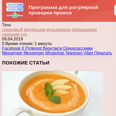
Теги
гороховый
копчеными
мультиварке
ребрышками
свиными
суп
09.04.2019
0
Время чтения: 1 минута
Facebook
X
Pinterest
Вконтакте
Одноклассники
Messenger
Messenger
WhatsApp
Telegram
Viber
Печатать
ПОХОЖИЕ СТАТЬИ