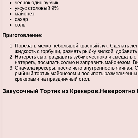
чеснок один зубчик
уксус столовый 9%
майонез
сахар
соль
Приготовление:
Порезать мелко небольшой красный лук. Сделать легк
жидкость с горбуши, размять рыбку вилкой, добавит
Натереть сыр, раздавить зубчик чеснока и смешать с
натереть, посыпать солью и заправить майонезом. В
Сначала крекеры, после чего внутренность яичная. 
рыбный тортик майонезом и посыпать размельченными
крекерами на праздничный стол.
Закусочный Тортик из Крекеров.Невероятно В