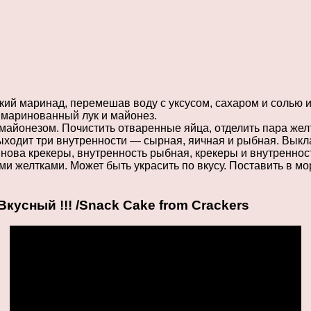
ий маринад, перемешав воду с уксусом, сахаром и солью и 
ь маринованный лук и майонез.
 майонезом. Почистить отваренные яйца, отделить пара жел
ыходит три внутренности — сырная, яичная и рыбная. Выкл
Снова крекеры, внутренность рыбная, крекеры и внутренно
 желтками. Может быть украсить по вкусу. Поставить в мо
кусный !!! /Snack Cake from Crackers