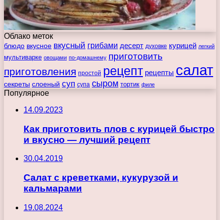
Облако меток
вкусный
грибами
курицей
десерт
блюдо
вкусное
духовке
легкий
приготовить
мультиварке
овощами
по-домашнему
салат
рецепт
приготовления
рецепты
простой
сыром
суп
секреты
слоеный
тортик
супа
филе
Популярное
14.09.2023
Как приготовить плов с курицей быстро
и вкусно — лучший рецепт
30.04.2019
Салат с креветками, кукурузой и
кальмарами
19.08.2024