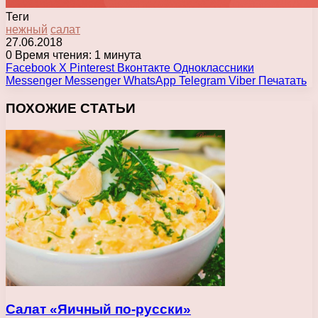
Теги
нежный
салат
27.06.2018
0
Время чтения: 1 минута
Facebook
X
Pinterest
Вконтакте
Одноклассники
Messenger
Messenger
WhatsApp
Telegram
Viber
Печатать
ПОХОЖИЕ СТАТЬИ
Салат «Яичный по-русски»