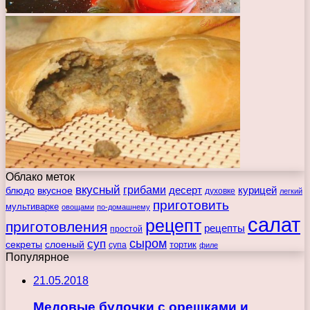
Облако меток
вкусный
грибами
курицей
десерт
блюдо
вкусное
духовке
легкий
приготовить
мультиварке
овощами
по-домашнему
салат
рецепт
приготовления
рецепты
простой
сыром
суп
секреты
слоеный
тортик
супа
филе
Популярное
21.05.2018
Медовые булочки с орешками и