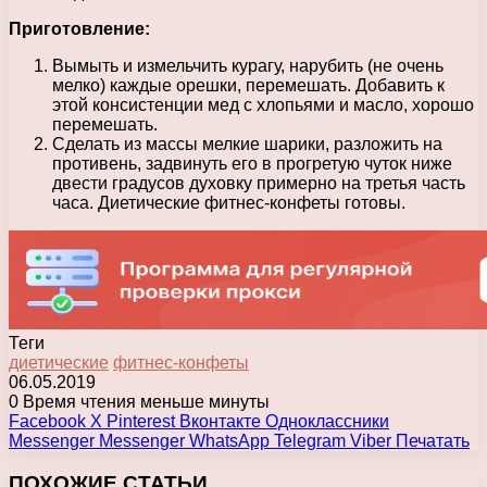
Приготовление:
Вымыть и измельчить курагу, нарубить (не очень
мелко) каждые орешки, перемешать. Добавить к
этой консистенции мед с хлопьями и масло, хорошо
перемешать.
Сделать из массы мелкие шарики, разложить на
противень, задвинуть его в прогретую чуток ниже
двести градусов духовку примерно на третья часть
часа. Диетические фитнес-конфеты готовы.
Теги
диетические
фитнес-конфеты
06.05.2019
0
Время чтения меньше минуты
Facebook
X
Pinterest
Вконтакте
Одноклассники
Messenger
Messenger
WhatsApp
Telegram
Viber
Печатать
ПОХОЖИЕ СТАТЬИ