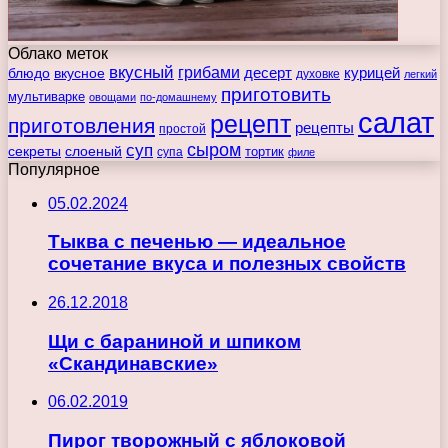
Облако меток
вкусный
грибами
курицей
десерт
блюдо
вкусное
духовке
легкий
приготовить
мультиварке
овощами
по-домашнему
салат
рецепт
приготовления
рецепты
простой
сыром
суп
секреты
слоеный
тортик
супа
филе
Популярное
05.02.2024
Тыква с печенью — идеальное
сочетание вкуса и полезных свойств
26.12.2018
Щи с бараниной и шпиком
«Скандинавские»
06.02.2019
Пирог творожный с яблоковой