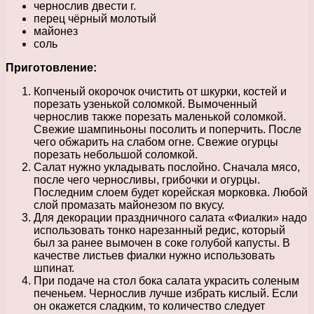
чернослив двести г.
перец чёрный молотый
майонез
соль
Приготовление:
Копченый окорочок очистить от шкурки, костей и
порезать узенькой соломкой. Вымоченный
чернослив также порезать маленькой соломкой.
Свежие шампиньоны посолить и поперчить. После
чего обжарить на слабом огне. Свежие огурцы
порезать небольшой соломкой.
Салат нужно укладывать послойно. Сначала мясо,
после чего черносливы, грибочки и огурцы.
Последним слоем будет корейская морковка. Любой
слой промазать майонезом по вкусу.
Для декорации праздничного салата «Фиалки» надо
использовать тонко нарезанный редис, который
был за ранее вымочен в соке голубой капусты. В
качестве листьев фиалки нужно использовать
шпинат.
При подаче на стол бока салата украсить соленым
печеньем. Чернослив лучше избрать кислый. Если
он окажется сладким, то количество следует