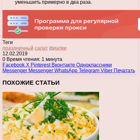
уменьшить примерно в два раза.
Теги
праздничный
салат
фиалки
12.02.2019
0
Время чтения: 1 минута
Facebook
X
Pinterest
Вконтакте
Одноклассники
Messenger
Messenger
WhatsApp
Telegram
Viber
Печатать
ПОХОЖИЕ СТАТЬИ