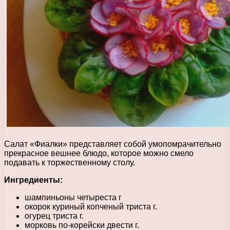
Салат «Фиалки» представляет собой умопомрачительно
прекрасное вешнее блюдо, которое можно смело
подавать к торжественному столу.
Ингредиенты:
шампиньоны четыреста г
окорок куриный копченый триста г.
огурец триста г.
морковь по-корейски двести г.