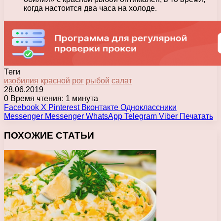
когда настоится два часа на холоде.
Теги
изобилия
красной
рог
рыбой
салат
28.06.2019
0
Время чтения: 1 минута
Facebook
X
Pinterest
Вконтакте
Одноклассники
Messenger
Messenger
WhatsApp
Telegram
Viber
Печатать
ПОХОЖИЕ СТАТЬИ