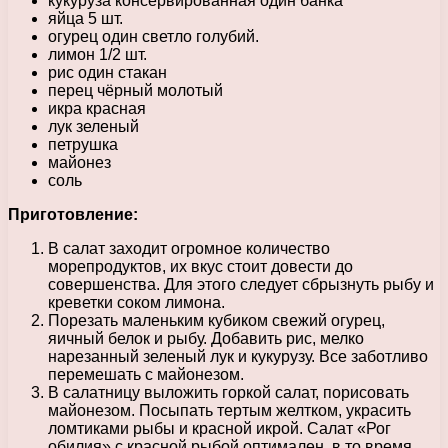
кукуруза консервированная один банка
яйца 5 шт.
огурец один светло голубий.
лимон 1/2 шт.
рис один стакан
перец чёрный молотый
икра красная
лук зеленый
петрушка
майонез
соль
Приготовление:
В салат заходит огромное количество
морепродуктов, их вкус стоит довести до
совершенства. Для этого следует сбрызнуть рыбу и
креветки соком лимона.
Порезать маленьким кубиком свежий огурец,
яичный белок и рыбу. Добавить рис, мелко
нарезанный зеленый лук и кукурузу. Все заботливо
перемешать с майонезом.
В салатницу выложить горкой салат, порисовать
майонезом. Посыпать тертым желтком, украсить
ломтиками рыбы и красной икрой. Салат «Рог
обилия» с красной рыбой оптимален, в то время,