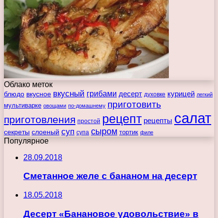
Облако меток
вкусный
грибами
курицей
десерт
блюдо
вкусное
духовке
легкий
приготовить
мультиварке
овощами
по-домашнему
салат
рецепт
приготовления
рецепты
простой
сыром
суп
секреты
слоеный
тортик
супа
филе
Популярное
28.09.2018
Сметанное желе с бананом на десерт
18.05.2018
Десерт «Банановое удовольствие» в