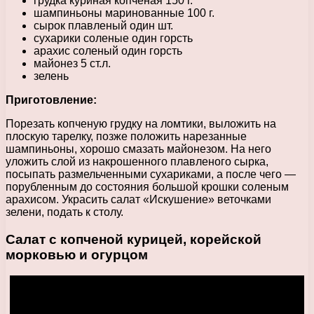
грудка куриная копченая 150 г.
шампиньоны маринованные 100 г.
сырок плавленый один шт.
сухарики соленые один горсть
арахис соленый один горсть
майонез 5 ст.л.
зелень
Приготовление:
Порезать копченую грудку на ломтики, выложить на
плоскую тарелку, позже положить нарезанные
шампиньоны, хорошо смазать майонезом. На него
уложить слой из накрошенного плавленого сырка,
посыпать размельченными сухариками, а после чего —
порубленным до состояния большой крошки соленым
арахисом. Украсить салат «Искушение» веточками
зелени, подать к столу.
Салат с копченой курицей, корейской
морковью и огурцом