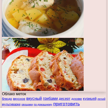
Облако меток
вкусный
грибами
курицей
десерт
блюдо
вкусное
духовке
легкий
приготовить
мультиварке
овощами
по-домашнему