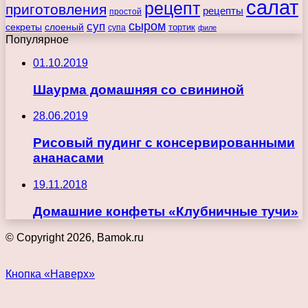
салат
рецепт
приготовления
рецепты
простой
сыром
суп
секреты
слоеный
тортик
супа
филе
Популярное
01.10.2019
Шаурма домашняя со свининой
28.06.2019
Рисовый пудинг с консервированными
ананасами
19.11.2018
Домашние конфеты «Клубничные тучи»
© Copyright 2026, Bamok.ru
Кнопка «Наверх»