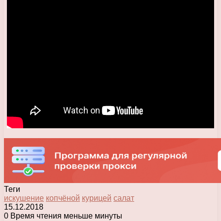
Теги
искушение
копчёной
курицей
салат
15.12.2018
0
Время чтения меньше минуты