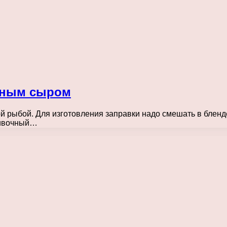
чным сыром
 рыбой. Для изготовления заправки надо смешать в бленде
ливочный…