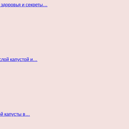
 здоровья и секреты…
слой капустой и…
ой капусты в…