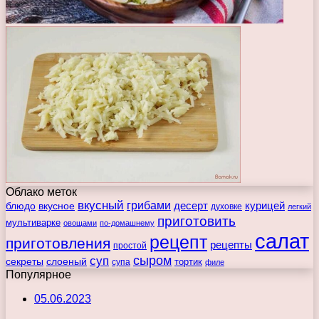
Облако меток
вкусный
грибами
курицей
десерт
блюдо
вкусное
духовке
легкий
приготовить
мультиварке
овощами
по-домашнему
салат
рецепт
приготовления
рецепты
простой
сыром
суп
секреты
слоеный
тортик
супа
филе
Популярное
05.06.2023