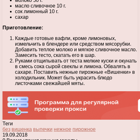
молоко 50 г.
масло сливочное 10 г.
сок лимонный 10 г.
сахар
Приготовление:
Каждые готовые вафли, кроме лимоновых,
измельчить в блендере или средством мясорубки.
Добавить теплое молоко и мягкое сливочное масло.
Замесить тесто, скатать его в шар.
Руками отщипывать от теста мелкие куски и окунать
в смесь сока сырой свеклы и лимона. Обвалять в
сахаре. Поставить нежные пирожные «Вишенки» в
холодильник. Может быть украсить блюдо
листочками свежайшей мяты.
Теги
без
вишенка
выпечки
нежное
пирожное
19.09.2018