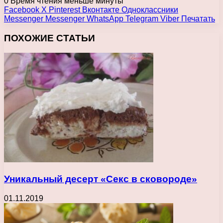
0
Время чтения меньше минуты
Facebook
X
Pinterest
Вконтакте
Одноклассники
Messenger
Messenger
WhatsApp
Telegram
Viber
Печатать
ПОХОЖИЕ СТАТЬИ
Уникальный десерт «Секс в сковороде»
01.11.2019