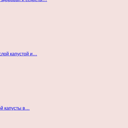
слой капустой и…
ой капусты в…