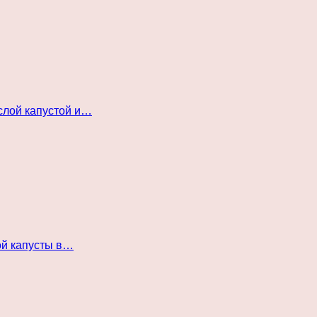
слой капустой и…
ой капусты в…