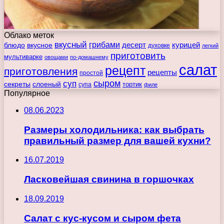
Облако меток
вкусный
грибами
курицей
десерт
блюдо
вкусное
духовке
легкий
приготовить
мультиварке
овощами
по-домашнему
салат
рецепт
приготовления
рецепты
простой
сыром
суп
секреты
слоеный
тортик
супа
филе
Популярное
08.06.2023
Размеры холодильника: как выбрать
правильный размер для вашей кухни?
16.07.2019
Ласковейшая свинина в горшочках
18.09.2019
Салат с кус-кусом и сыром фета