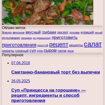
Облако меток
вкусный
грибами
курицей
десерт
блюдо
вкусное
духовке
легкий
приготовить
мультиварке
овощами
по-домашнему
салат
рецепт
приготовления
рецепты
простой
сыром
суп
секреты
слоеный
тортик
супа
филе
Популярное
07.06.2018
Сметанно-банановый торт без выпечки
26.05.2025
Суп «Принцесса на горошине» —
рецепт, ингредиенты и способ
приготовления